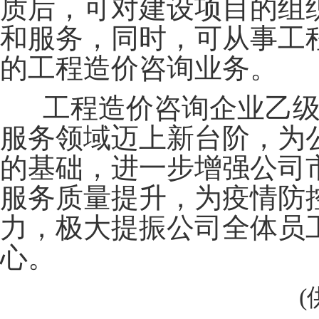
质后，可对建设项目的组
和服务，同时，可从事工
的工程造价咨询业务。
工程造价咨询企业乙级
服务领域迈上新台阶，为
的基础，进一步增强公司
服务质量提升，为疫情防
力，极大提振公司全体员
心。