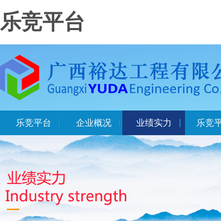
乐竞平台
乐竞平台
企业概况
业绩实力
乐竞