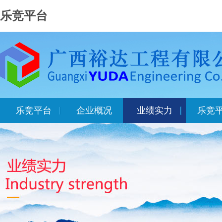
乐竞平台
乐竞平台
企业概况
业绩实力
乐竞