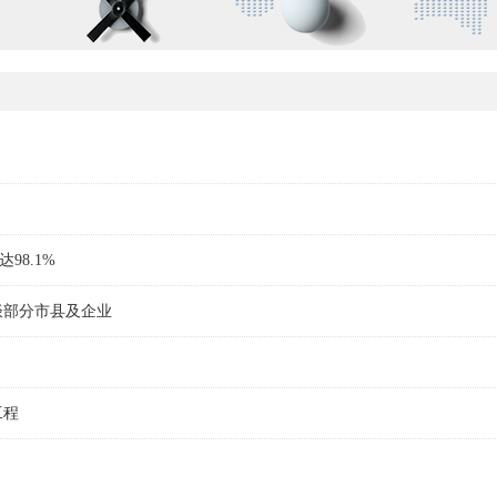
8.1%
谈部分市县及企业
工程