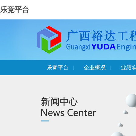
乐竞平台
乐竞平台
企业概况
业绩