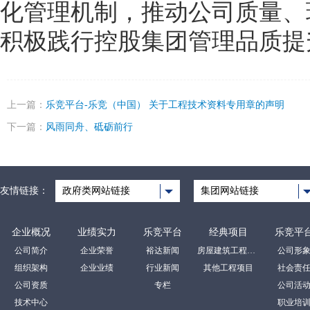
化管理机制，推动公司质量、
积极践行控股集团管理品质提
上一篇：
乐竞平台-乐竞（中国） 关于工程技术资料专用章的声明
下一篇：
风雨同舟、砥砺前行
友情链接：
政府类网站链接
集团网站链接
企业概况
业绩实力
乐竞平台
经典项目
乐竞平
公司简介
企业荣誉
裕达新闻
房屋建筑工程项目
公司形
组织架构
企业业绩
行业新闻
其他工程项目
社会责
公司资质
专栏
公司活
技术中心
职业培