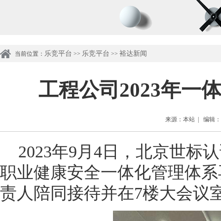
乐竞平台
乐竞平台
裕达新闻
当前位置：
>>
>>
工程公司2023年
来源：本站 | 编辑：管理
2023年9月4日，北京世
职业健康安全一体化管理体系
责人陪同接待并在7楼大会议