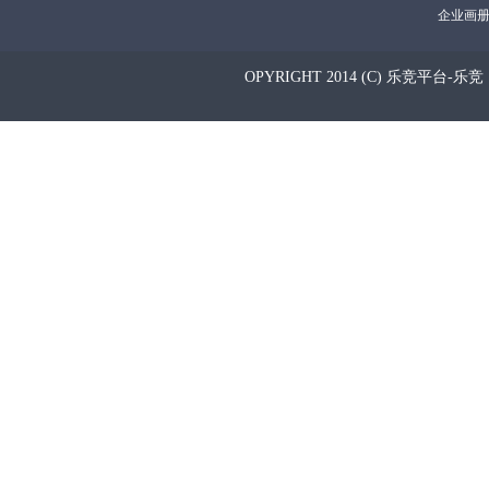
企业画
OPYRIGHT 2014 (C) 乐竞平台-乐