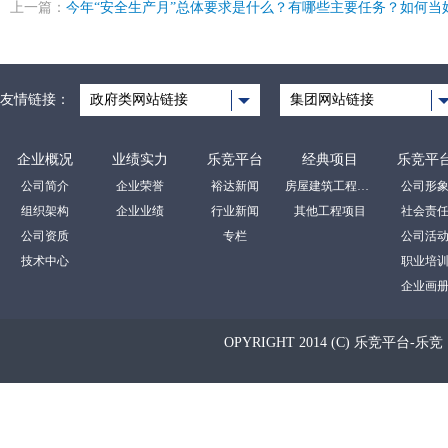
上一篇：
今年“安全生产月”总体要求是什么？有哪些主要任务？如何当
友情链接：
政府类网站链接
集团网站链接
企业概况
业绩实力
乐竞平台
经典项目
乐竞平
公司简介
企业荣誉
裕达新闻
房屋建筑工程项目
公司形
组织架构
企业业绩
行业新闻
其他工程项目
社会责
公司资质
专栏
公司活
技术中心
职业培
企业画
OPYRIGHT 2014 (C) 乐竞平台-乐