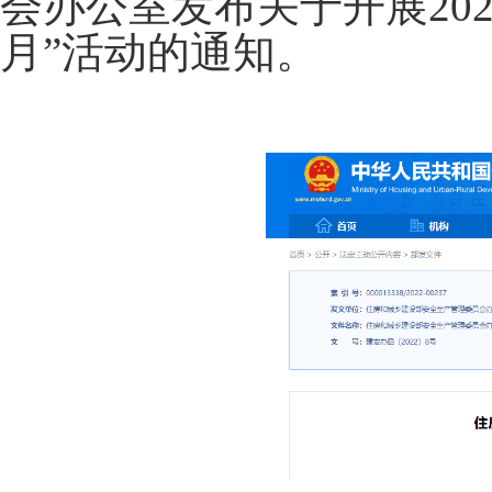
会办公室发布关于开展20
月”活动的通知。