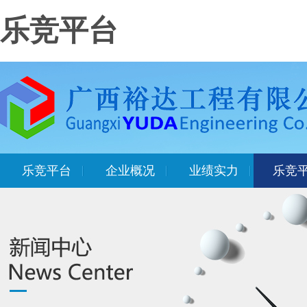
乐竞平台
乐竞平台
企业概况
业绩实力
乐竞